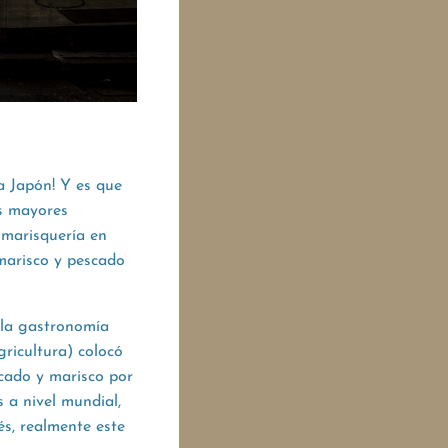
 a Japón! Y es que
os mayores
marisquería en
marisco y pescado
 la gastronomía
ricultura) colocó
cado y marisco por
 a nivel mundial,
és, realmente este