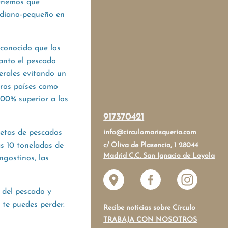
tenemos que
ediano-pequeño en
conocido que los
anto el pescado
erales evitando un
tros países como
100% superior a los
!
917370421
info@circulomarisqueria.com
cetas de pescados
c/ Oliva de Plasencia, 1 28044
as 10 toneladas de
Madrid C.C. San Ignacio de Loyola
ngostinos, las
r del pescado y
 te puedes perder.
Recibe noticias sobre Círculo
TRABAJA CON NOSOTROS