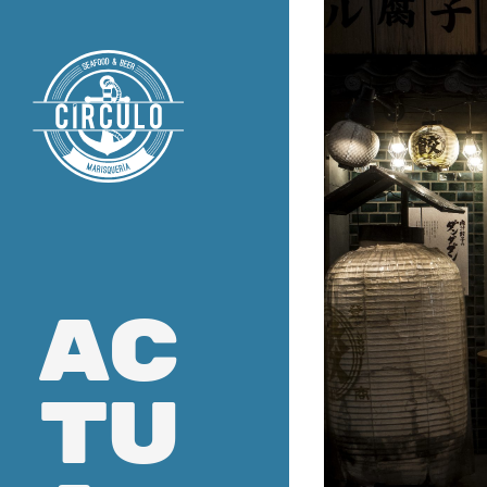
ac
tu