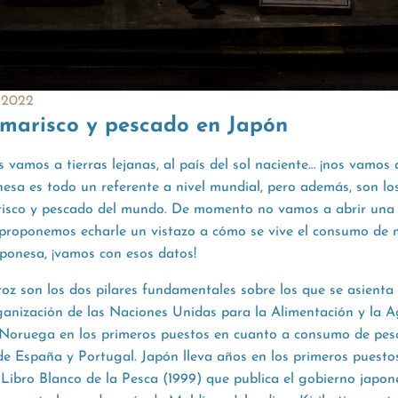
 2022
marisco y pescado en Japón
s vamos a tierras lejanas, al país del sol naciente… ¡nos vamos
esa es todo un referente a nivel mundial, pero además, son l
isco y pescado del mundo. De momento no vamos a abrir una 
e proponemos echarle un vistazo a cómo se vive el consumo de 
ponesa, ¡vamos con esos datos!
roz son los dos pilares fundamentales sobre los que se asienta
nización de las Naciones Unidas para la Alimentación y la Ag
 Noruega en los primeros puestos en cuanto a consumo de pes
de España y Portugal. Japón lleva años en los primeros puestos
 Libro Blanco de la Pesca (1999) que publica el gobierno japon