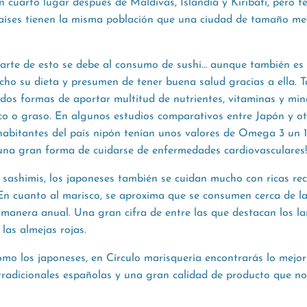
n cuarto lugar después de Maldivas, Islandia y Kiribati, pero 
países tienen la misma población que una ciudad de tamaño m
arte de esto se debe al consumo de sushi… aunque también es 
ho su dieta y presumen de tener buena salud gracias a ella. T
dos formas de aportar multitud de nutrientes, vitaminas y min
co o graso. En algunos estudios comparativos entre Japón y o
habitantes del país nipón tenían unos valores de Omega 3 un 
¡una gran forma de cuidarse de enfermedades cardiovasculares
sashimis, los japoneses también se cuidan mucho con ricas re
 En cuanto al marisco, se aproxima que se consumen cerca de l
manera anual. Una gran cifra de entre las que destacan los la
 las almejas rojas.
como los japoneses, en Círculo marisquería encontrarás lo mejo
tradicionales españolas y una gran calidad de producto que no