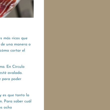
es más ricos que
te de una manera o
 cómo cortar el
ma. En Círculo
esté avalada.
e para poder
 es que tanto la
n. Para saber cuál
os ocho