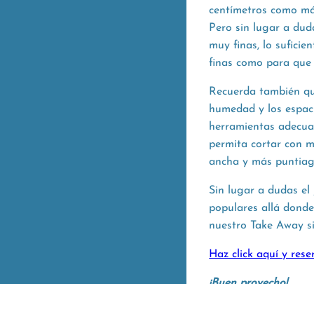
centímetros como má
Pero sin lugar a dud
muy finas, lo sufici
finas como para que 
Recuerda también qu
humedad y los espaci
herramientas adecuad
permita cortar con m
ancha y más puntiag
Sin lugar a dudas el
populares allá donde
nuestro Take Away si 
Haz click aquí y res
¡Buen provecho!