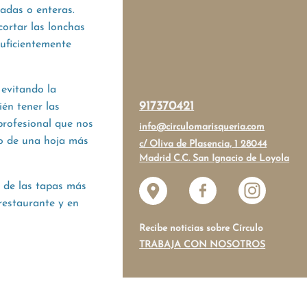
adas o enteras.
cortar las lonchas
suficientemente
evitando la
917370421
ién tener las
profesional que nos
info@circulomarisqueria.com
lo de una hoja más
c/ Oliva de Plasencia, 1 28044
Madrid C.C. San Ignacio de Loyola
a de las tapas más
restaurante y en
Recibe noticias sobre Círculo
TRABAJA CON NOSOTROS