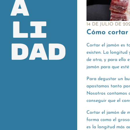
a
li
14 DE JULIO DE 20
Cómo cortar
dad
Cortar el jamón es t
existen. La longitud
de otra, y para ello
jamón para que esté 
Para degustar un bue
apostamos tanto por 
Nosotros contamos c
conseguir que el con
Cortar el jamón de m
forma como el grosor
es la longitud más 