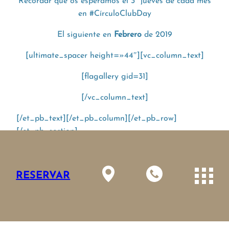
Recordar que os esperamos el 3º jueves de cada mes
en #CírculoClubDay
El siguiente en
Febrero
de 2019
[ultimate_spacer height=»44″][vc_column_text]
[flagallery gid=31]
[/vc_column_text]
[/et_pb_text][/et_pb_column][/et_pb_row]
[/et_pb_section]
ANTERIOR
RESERVAR
SIGUIENTE