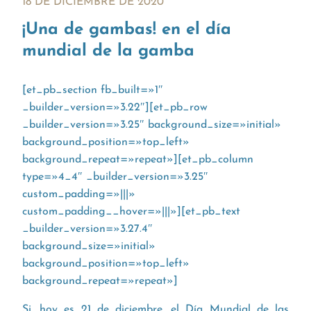
18 DE DICIEMBRE DE 2020
¡Una de gambas! en el día
mundial de la gamba
[et_pb_section fb_built=»1″
_builder_version=»3.22″][et_pb_row
_builder_version=»3.25″ background_size=»initial»
background_position=»top_left»
background_repeat=»repeat»][et_pb_column
type=»4_4″ _builder_version=»3.25″
custom_padding=»|||»
custom_padding__hover=»|||»][et_pb_text
_builder_version=»3.27.4″
background_size=»initial»
background_position=»top_left»
background_repeat=»repeat»]
Si, hoy es 21 de diciembre, el Día Mundial de las