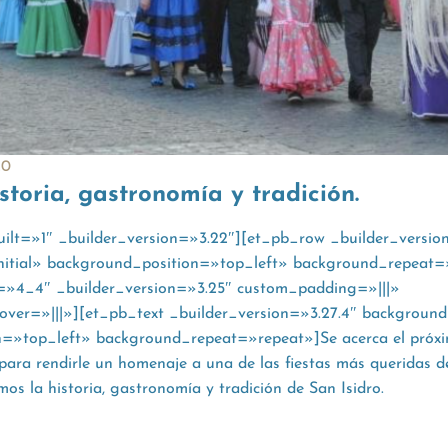
20
istoria, gastronomía y tradición.
uilt=»1″ _builder_version=»3.22″][et_pb_row _builder_versio
nitial» background_position=»top_left» background_repeat=
=»4_4″ _builder_version=»3.25″ custom_padding=»|||»
er=»|||»][et_pb_text _builder_version=»3.27.4″ background_
n=»top_left» background_repeat=»repeat»]
Se acerca el próx
ara rendirle un homenaje a una de las fiestas más queridas d
os la historia, gastronomía y tradición de San Isidro.