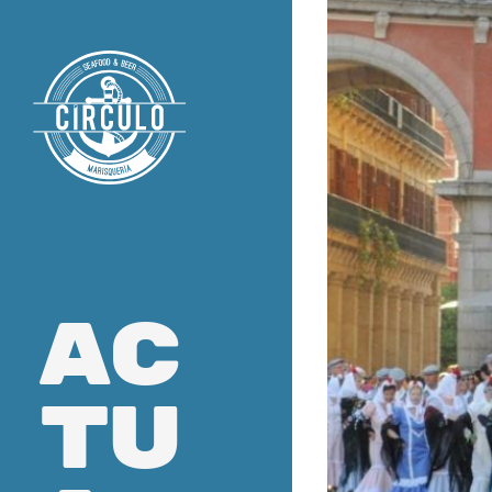
ac
tu