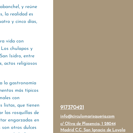
rabanchel, y reúne
, la realidad es
uatro y cinco días,
bra vida con
. Los chulapos y
an Isidro, entre
, actos religiosos
da la gastronomía
imentos más típicos
anales con
as
listas
, que tienen
917370421
 las rosquillas de
info@circulomarisqueria.com
estar engarzadas en
c/ Oliva de Plasencia, 1 28044
 son otros dulces
Madrid C.C. San Ignacio de Loyola