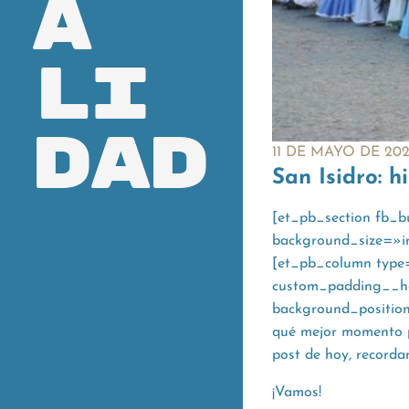
a
li
dad
11 DE MAYO DE 20
San Isidro: h
[et_pb_section fb_b
background_size=»i
[et_pb_column type
custom_padding__hov
background_positio
qué mejor momento p
post de hoy, recordam
¡Vamos!