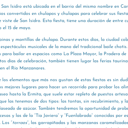
e San Isidro está ubicada en el barrio del mismo nombre en Ca
os convertidos en chulapos y chulapas para celebrar sus fiestas
 viste de San Isidro. Esta fiesta, tiene una duración de entre c
 el 15 de mayo.
boinas y mantillas de chulapa. Durante estos días, la ciudad co
 espectáculos musicales de la mano del tradicional baile chotis
 para bailar en espacios como La Plaza Mayor, la Pradera de S
os días de celebración, también tienen lugar las ferias taurinas
 en el Río Manzanares.
e los elementos que más nos gustan de estas fiestas es sin du
los mejores lugares para hacer un recorrido para probar los al
paseo hasta la Ermita, que suele estar repleto de puestos artes
 que las tenemos de dos tipos: las
tontas
, sin recubrimiento, y l
laseado de azúcar. También tendremos la oportunidad de probar
ncesas y las de la “Tía Javiera” y “Fuenlabrada” conocidas por 
 Los “
torraos
”, las
garrapiñadas
y las
manzanas
caramelizadas