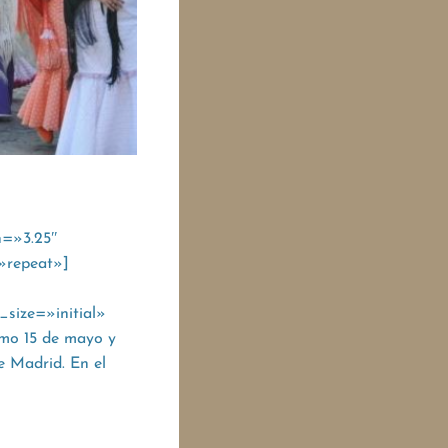
n=»3.25″
»repeat»]
size=»initial»
imo 15 de mayo y
e Madrid. En el