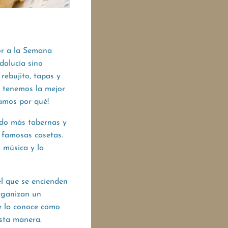
or a la Semana
dalucía sino
 rebujito, tapas y
lo tenemos la mejor
tamos por qué!
ndo más tabernas y
 famosas casetas.
a música y la
 el que se encienden
organizan un
se la conoce como
esta manera.