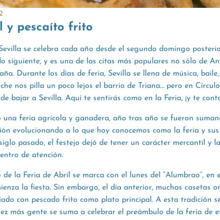
2
l y pescaíto frito
 Sevilla se celebra cada año desde el segundo domingo posteri
o siguiente, y es una de las citas más populares no sólo de An
a. Durante los días de feria, Sevilla se llena de música, baile,
uche nos pilla un poco lejos el barrio de Triana… pero en Círcu
 de bajar a Sevilla. Aquí te sentirás como en la Feria, ¡y te con
 una feria agrícola y ganadera, año tras año se fueron suma
ión evolucionando a lo que hoy conocemos como la feria y sus
glo pasado, el festejo dejó de tener un carácter mercantil y l
entro de atención.
cio de la Feria de Abril se marca con el lunes del “Alumbrao”, en
mienza la fiesta. Sin embargo, el día anterior, muchas casetas 
iado con pescado frito como plato principal. A esta tradición 
 vez más gente se suma a celebrar el preámbulo de la feria de 