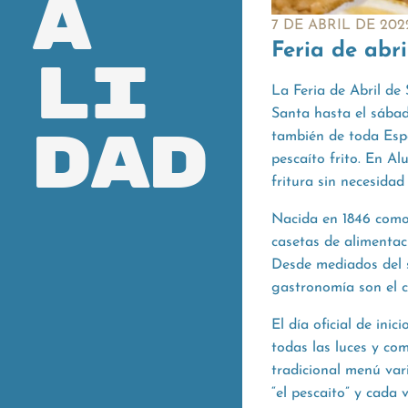
a
7 DE ABRIL DE 202
Feria de abri
li
La Feria de Abril de
Santa hasta el sábad
dad
también de toda Españ
pescaíto frito. En Al
fritura sin necesidad
Nacida en 1846 como
casetas de alimentac
Desde mediados del si
gastronomía son el c
El día oficial de ini
todas las luces y co
tradicional menú var
“el pescaito” y cada