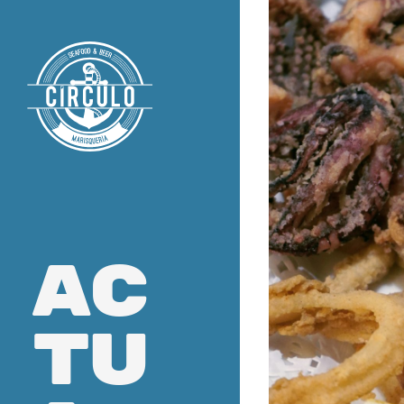
ac
tu