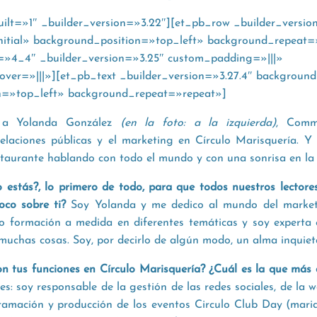
uilt=»1″ _builder_version=»3.22″][et_pb_row _builder_versio
nitial» background_position=»top_left» background_repeat=
=»4_4″ _builder_version=»3.25″ custom_padding=»|||»
er=»|||»][et_pb_text _builder_version=»3.27.4″ background_
n=»top_left» background_repeat=»repeat»]
s a Yolanda González
(en la foto: a la izquierda)
, Comm
relaciones públicas y el marketing en Círculo Marisquería. 
staurante hablando con todo el mundo y con una sonrisa en la
 estás?, lo primero de todo, para que todos nuestros lectore
oco sobre ti?
Soy Yolanda y me dedico al mundo del marketi
o formación a medida en diferentes temáticas y soy experta 
 muchas cosas. Soy, por decirlo de algún modo, un alma inquiet
on tus funciones en Círculo Marisquería? ¿Cuál es la que más 
es: soy responsable de la gestión de las redes sociales, de la 
ramación y producción de los eventos Circulo Club Day (marid