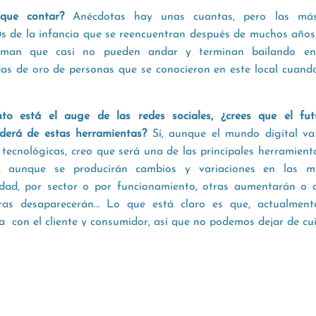
 que contar?
Anécdotas hay unas cuantas, pero las más
s de la infancia que se reencuentran después de muchos años
irman que casi no pueden andar y terminan bailando en 
das de oro de personas que se conocieron en este local cuand
o está el auge de las redes sociales, ¿crees que el fut
derá de estas herramientas?
Sí, aunque el mundo digital v
tecnológicas, creo que será una de las principales herramient
, aunque se producirán cambios y variaciones en las m
edad, por sector o por funcionamiento, otras aumentarán o d
ras desaparecerán… Lo que está claro es que, actualmente
ía con el cliente y consumidor, así que no podemos dejar de cui
stagram, Facebook, Twitter, ¿cuál es la que tiene más influenc
tenciamos son Facebook e Instagram, que son nuestros canal
er, youtube, google, linkedin…
arías a las personas que nunca han probado la comida de Cí