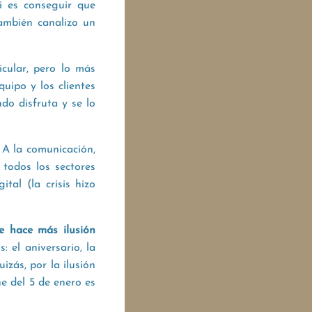
i es conseguir que
también canalizo un
cular, pero lo más
quipo y los clientes
do disfruta y se lo
?
A la comunicación,
 todos los sectores
tal (la crisis hizo
te hace más ilusión
 el aniversario, la
izás, por la ilusión
he del 5 de enero es