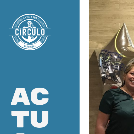
ac
tu