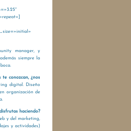
n=»3.25″
»repeat»]
size=»initial»
unity manager, y
Y además siempre la
 boca.
s te conozcan, ¿nos
ng digital. Diseño
en organización de
a.
disfrutas haciendo?
web y del marketing,
ajes y actividades)