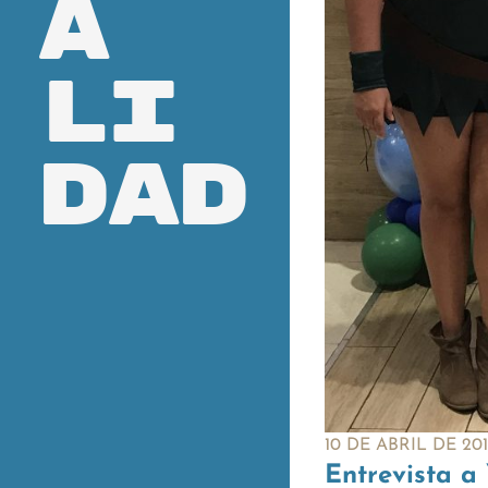
a
li
dad
10 DE ABRIL DE 201
Entrevista a