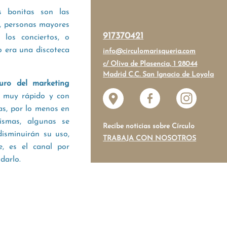
 bonitas son las
, personas mayores
917370421
los conciertos, o
o era una discoteca
info@circulomarisqueria.com
c/ Oliva de Plasencia, 1 28044
Madrid C.C. San Ignacio de Loyola
uro del marketing
a muy rápido y con
as, por lo menos en
ismas, algunas se
Recibe noticias sobre Círculo
isminuirán su uso,
TRABAJA CON NOSOTROS
, es el canal por
darlo.
ia?, ¿cuál explotáis
es por excelencia,
rculo marisquería?