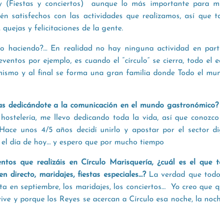
y (Fiestas y conciertos) aunque lo más importante para m
tén satisfechos con las actividades que realizamos, así que 
 quejas y felicitaciones de la gente.
o haciendo?… En realidad no hay ninguna actividad en parti
 eventos por ejemplo, es cuando el “círculo” se cierra, todo el e
mismo y al final se forma una gran familia donde Todo el mun
as dedicándote a la comunicación en el mundo gastronómico
hostelería, me llevo dedicando toda la vida, así que conozco
ace unos 4/5 años decidí unirlo y apostar por el sector digi
 el día de hoy… y espero que por mucho tiempo
ntos que realizáis en Círculo Marisquería, ¿cuál es el que 
en directo, maridajes, fiestas especiales…?
La verdad que todos:
elta en septiembre, los maridajes, los conciertos… Yo creo que qu
vive y porque los Reyes se acercan a Círculo esa noche, la noc