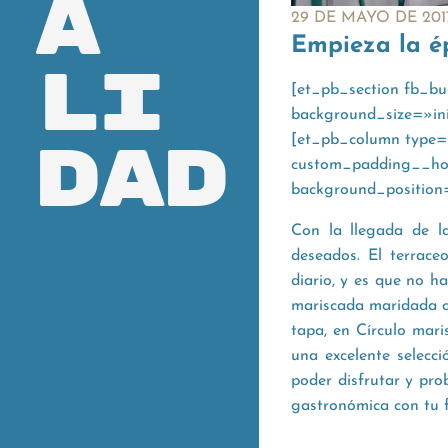
a
29 DE MAYO DE 201
Empieza la ép
li
[et_pb_section fb_bu
background_size=»in
dad
[et_pb_column type=
custom_padding__hove
background_position
Con la llegada de la
deseados. El terrace
diario, y es que no h
mariscada maridada co
tapa, en Círculo mar
una excelente selecci
poder disfrutar y pro
gastronómica con tu f