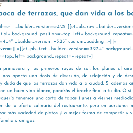
7
oca de terrazas, que dan vida a los b
ilt=»1″ _builder_version=»3.22″][et_pb_row _builder_version
itial» background_position=»top_left» background_repeat=»
»4_4″ _builder_version=»3.25″ custom_padding=»|||»
r=»|||»][et_pb_text _builder_version=»3.27.4″ background_s
=»top_left» background_repeat=»repeat»]
 primavera y los primeros rayos de sol, los planes al aire
o nos aporta una dosis de diversión, de relajación y de des
ay duda de que las terrazas dan vida a la ciudad. Si además a
n un buen vino blanco, pondrás el broche final a tu día. O si
isquería tenemos una carta de tapas (lunes a viernes mediod
ón de la oferta culinaria del restaurante, pero en porciones
bar más variedad de platos. ¡La mejor forma de compartir y vi
amilia o amigos!