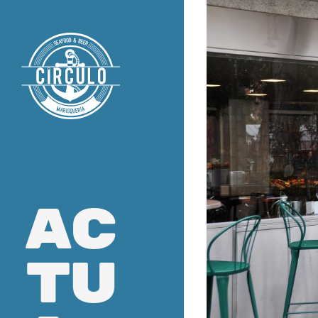
ac
tu