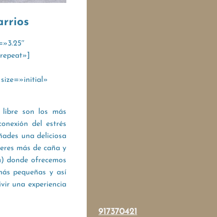
arrios
=»3.25″
repeat»]
ize=»initial»
 libre son los más
conexión del estrés
ñades una deliciosa
 eres más de caña y
ía) donde ofrecemos
 más pequeñas y así
vir una experiencia
917370421