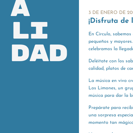
a
3 DE ENERO DE 20
li
¡Disfruta de
En Círculo, sabemos
dad
pequeños y mayores. 
celebramos la llega
Deléitate con los sa
calidad, platos de ca
La música en vivo cr
Los Limones, un grup
música para dar la b
Prepárate para reci
una sorpresa especia
momento tan mágico