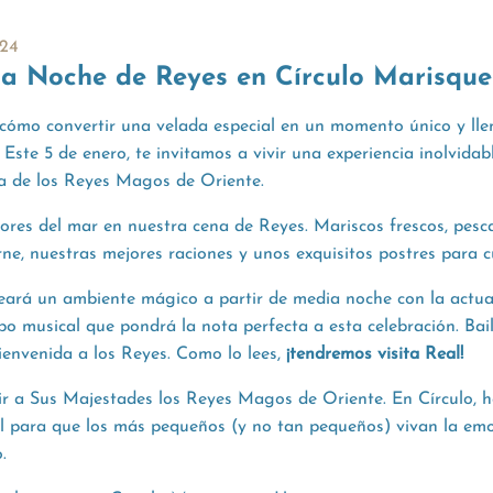
24
 la Noche de Reyes en Círculo Marisque
 cómo convertir una velada especial en un momento único y ll
Este 5 de enero, te invitamos a vivir una experiencia inolvidab
da de los Reyes Magos de Oriente.
bores del mar en nuestra cena de Reyes. Mariscos frescos, pes
rne, nuestras mejores raciones y unos exquisitos postres para c
eará un ambiente mágico a partir de media noche con la actua
o musical que pondrá la nota perfecta a esta celebración. Bail
ienvenida a los Reyes. Como lo lees,
¡tendremos visita Real!
bir a Sus Majestades los Reyes Magos de Oriente. En Círculo,
l para que los más pequeños (y no tan pequeños) vivan la emo
.