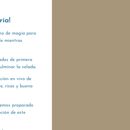
ría!
eno de magia para
le mientras
cados de primera
ulminar la velada.
ción en vivo de
e, risas y buena
 hemos preparado
ción de este