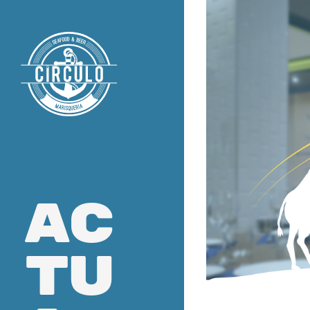
ac
tu