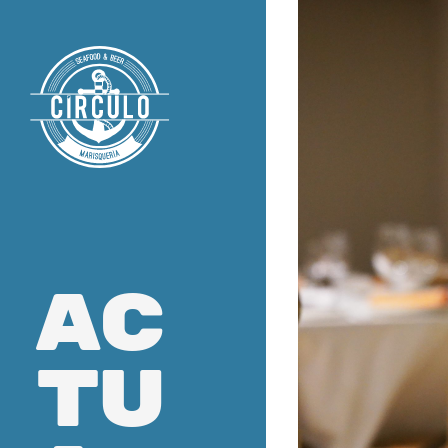
ac
tu