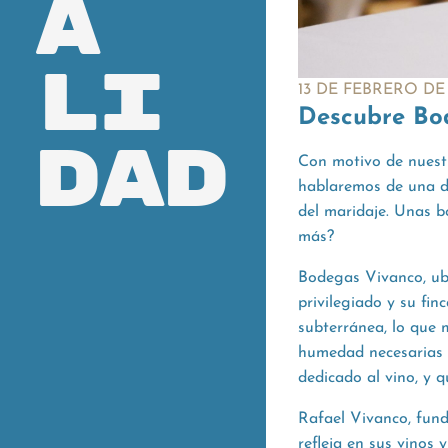
a
li
13 DE FEBRERO DE
Descubre Bo
dad
Con motivo de nuestr
hablaremos de una d
del maridaje. Unas b
más?
Bodegas Vivanco, ubi
privilegiado y su fin
subterránea, lo que 
humedad necesarias 
dedicado al vino, y 
Rafael Vivanco, funda
refleja en sus vinos 