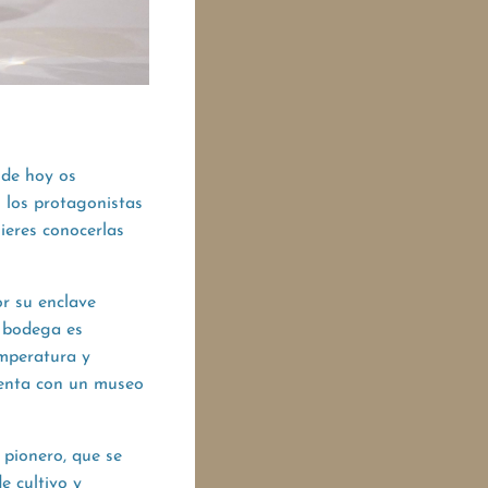
 de hoy os
 los protagonistas
ieres conocerlas
r su enclave
a bodega es
emperatura y
uenta con un museo
 pionero, que se
e cultivo y