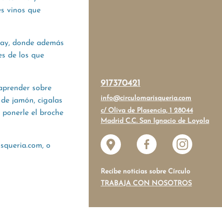
es vinos que
Day, donde además
es de los que
917370421
 aprender sobre
info@circulomarisqueria.com
 de jamón, cigalas
c/ Oliva de Plasencia, 1 28044
a ponerle el broche
Madrid C.C. San Ignacio de Loyola
squeria.com, o
Recibe noticias sobre Círculo
TRABAJA CON NOSOTROS