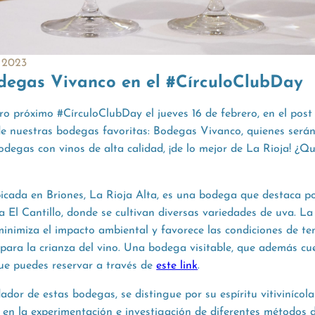
 2023
degas Vivanco en el #CírculoClubDay
o próximo #CírculoClubDay el jueves 16 de febrero, en el post
e nuestras bodegas favoritas: Bodegas Vivanco, quienes serán
odegas con vinos de alta calidad, ¡de lo mejor de La Rioja! ¿Qu
cada en Briones, La Rioja Alta, es una bodega que destaca po
ca El Cantillo, donde se cultivan diversas variedades de uva. L
minimiza el impacto ambiental y favorece las condiciones de t
para la crianza del vino. Una bodega visitable, que además c
que puedes reservar a través de
este link
.
dor de estas bodegas, se distingue por su espíritu vitivinícola
y en la experimentación e investigación de diferentes métodos d