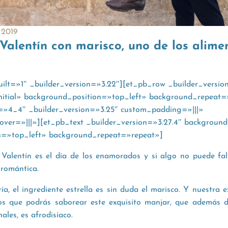
 2019
Valentín con marisco, uno de los alim
uilt=»1″ _builder_version=»3.22″][et_pb_row _builder_versio
nitial» background_position=»top_left» background_repeat=
=»4_4″ _builder_version=»3.25″ custom_padding=»|||»
er=»|||»][et_pb_text _builder_version=»3.27.4″ background_
n=»top_left» background_repeat=»repeat»]
alentín es el día de los enamorados y si algo no puede fall
 romántica.
ía, el ingrediente estrella es sin duda el marisco. Y nuestra 
los que podrás saborear este exquisito manjar, que además 
ales, es afrodisíaco.