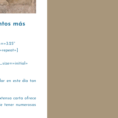
entos más
n=»3.25″
»repeat»]
size=»initial»
ar en este día tan
extensa carta ofrece
de tener numerosas