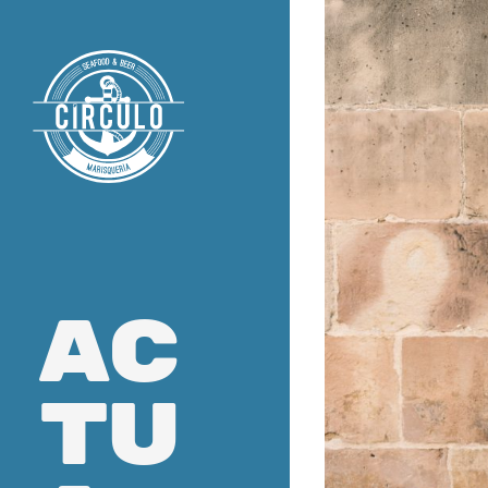
ac
tu