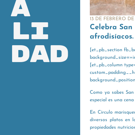
a
li
13 DE FEBRERO DE
Celebra San 
afrodisíacos.
dad
[et_pb_section fb_b
background_size=»i
[et_pb_column type
custom_padding__hov
background_positio
Como ya sabes San V
especial es una cena
En Círculo marisquer
diversos platos en 
propiedades nutricion